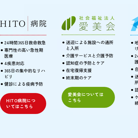
送迎による施設への通所
24時間365日救命救急
と入所
専門性の高い急性期
介護サービスと介護予防
医療
認知症の予防とケア
4疾患対応
在宅復帰支援
365日の集中的なリハ
ビリ
終末期のケア
健診による疫病予防
愛美会については
こちら
HITO病院につ
いてはこちら