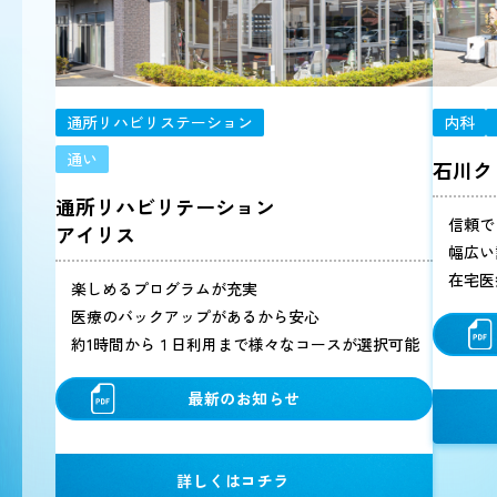
通所リハビリステーション
内科
通い
石川ク
通所リハビリテーション
信頼で
アイリス
幅広い
在宅医
楽しめるプログラムが充実
医療のバックアップがあるから安心
約1時間から１日利用まで様々なコースが選択可能
最新のお知らせ
詳しくはコチラ