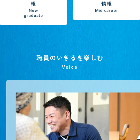
報
情報
New
Mid career
graduate
職員のいきるを楽しむ
Voice