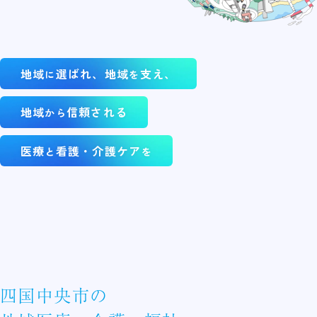
地域
選ばれ、地域
支え、
に
を
地域
信頼される
から
医療
看護・介護ケア
と
を
四国中央市の