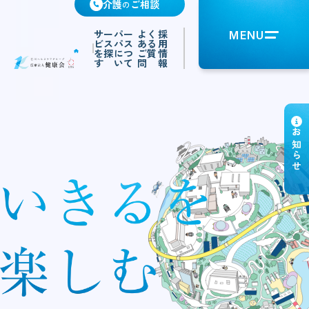
介護
ご相談
の
サー
パー
よく
採
MENU
ビス
パス
ある
用
を探
につ
ご質
情
す
いて
問
報
お知らせ