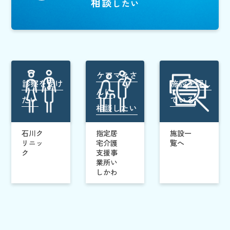
相談
したい
ケアマネさ
診察を受け
施設を探し
んに
たい
ている
相談したい
石川ク
指定居
施設一
リニッ
宅介護
覧へ
ク
支援事
業所い
しかわ