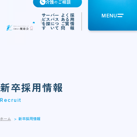
介護
ご相談
の
サー
パー
よく
採
MENU
ビス
パス
ある
用
を探
につ
ご質
情
す
いて
問
報
新卒採用情報
Recruit
ホーム
新卒採用情報