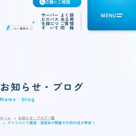
介護
ご相談
の
サー
パー
よく
採
MENU
ビス
パス
ある
用
を探
につ
ご質
情
す
いて
問
報
お知らせ・ブログ
News・blog
ホーム
お知らせ・ブログ一覧
アイリスにて講演・落語会が開催され約90名が参加！