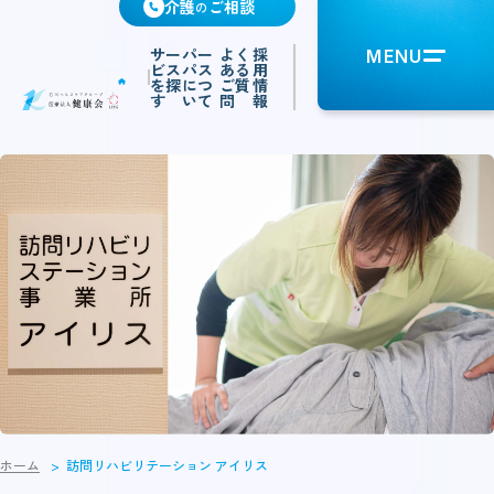
介護
ご相談
の
サー
パー
よく
採
MENU
ビス
パス
ある
用
を探
につ
ご質
情
す
いて
問
報
ホーム
訪問リハビリテーション アイリス