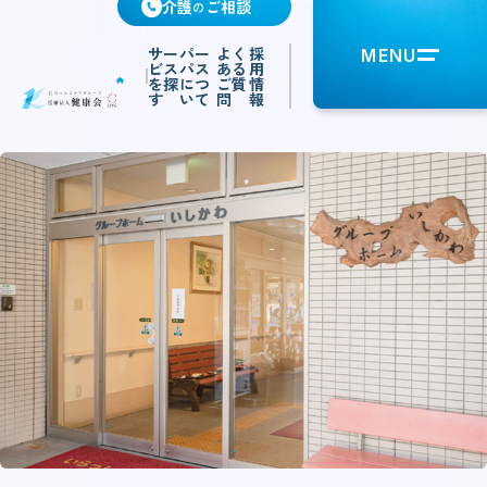
介護
ご相談
の
サー
パー
よく
採
MENU
ビス
パス
ある
用
を探
につ
ご質
情
す
いて
問
報