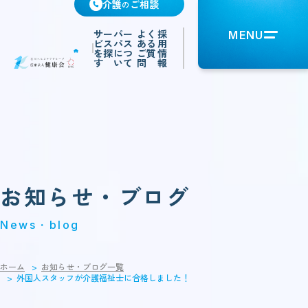
介護
ご相談
の
サー
パー
よく
採
MENU
ビス
パス
ある
用
を探
につ
ご質
情
す
いて
問
報
お知らせ・ブログ
News・blog
ホーム
お知らせ・ブログ一覧
外国人スタッフが介護福祉士に合格しました！