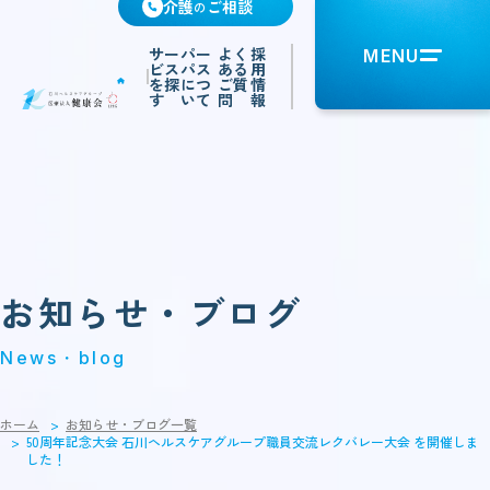
介護
ご相談
の
サー
パー
よく
採
MENU
ビス
パス
ある
用
を探
につ
ご質
情
す
いて
問
報
お知らせ・ブログ
News・blog
ホーム
お知らせ・ブログ一覧
50周年記念大会 石川ヘルスケアグループ職員交流レクバレー大会 を開催しま
した！