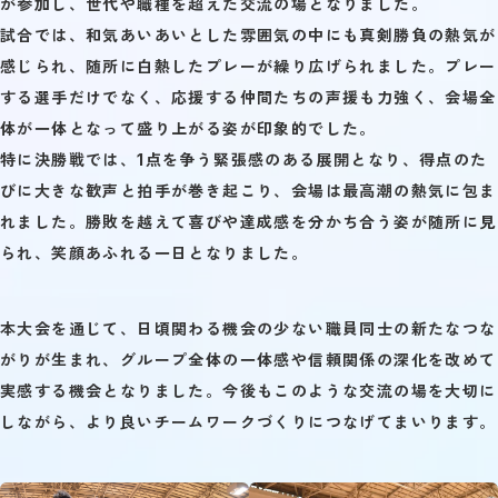
が参加し、世代や職種を超えた交流の場となりました。
試合では、和気あいあいとした雰囲気の中にも真剣勝負の熱気が
感じられ、随所に白熱したプレーが繰り広げられました。プレー
する選手だけでなく、応援する仲間たちの声援も力強く、会場全
体が一体となって盛り上がる姿が印象的でした。
特に決勝戦では、1点を争う緊張感のある展開となり、得点のた
びに大きな歓声と拍手が巻き起こり、会場は最高潮の熱気に包ま
れました。勝敗を越えて喜びや達成感を分かち合う姿が随所に見
られ、笑顔あふれる一日となりました。
本大会を通じて、日頃関わる機会の少ない職員同士の新たなつな
がりが生まれ、グループ全体の一体感や信頼関係の深化を改めて
実感する機会となりました。今後もこのような交流の場を大切に
しながら、より良いチームワークづくりにつなげてまいります。